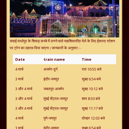
सवाई माधोपुर के शिवाड़ कस्बे में लगने वाले महाशिवरात्रि मेले के लिए ईसरदा स्टेशन
पर ट्रेन का ठहराव दिया जाएगा।जानकारी के अनुसार :-
Date
train name
Time
4 मार्च
अजमेर-दुर्ग
रात 10:55 बजे
3 मार्च
इंदौर-जयपुर
सुबह 6:54 बजे
3 और 4 मार्च
जबलपुर-अजमेर
सुबह 10:12 बजे
3 और 4 मार्च
मुंबई सेंट्रल-जयपुर
शाम 8:50 बजे
3 और 4 मार्च
मुंबई सेंट्रल-जयपुर
सुबह 11:17 बजे
4 मार्च
पुणे-जयपुर
दोपहर 12:03 बजे
3 मार्च
इंदौर-जयपुर
सुबह 6:54 बजे