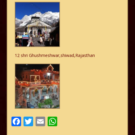
12 shri Ghushmeshwar,shiwad,Rajasthan
Facebook
Twitter
Email
WhatsApp