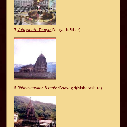
5
Vaidyanath Temple
:Deogarh(Bihar)
6
Bhimashankar Temple
:Bhavagiri(Maharashtra)