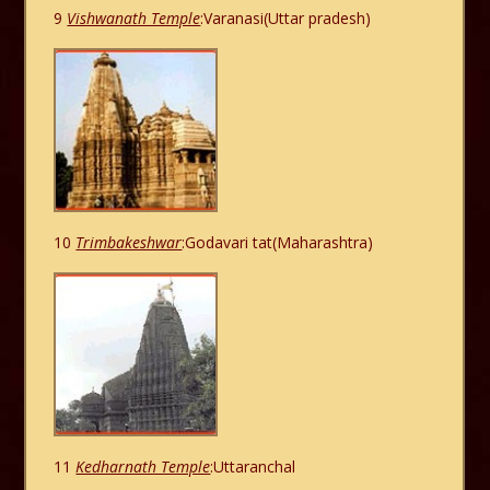
9
Vishwanath Temple
:Varanasi(Uttar pradesh)
10
Trimbakeshwar
:Godavari tat(Maharashtra)
11
Kedharnath Temple
:Uttaranchal