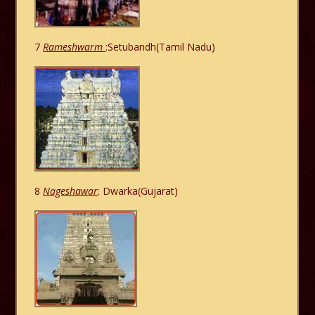
7
Rameshwarm
:Setubandh(Tamil Nadu)
8
Nageshawar
: Dwarka(Gujarat)